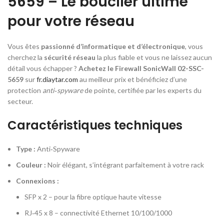
5659 – Le bouclier ultime
pour votre réseau
Vous êtes
passionné d’informatique et d’électronique
, vous
cherchez la
sécurité réseau
la plus fiable et vous ne laissez aucun
détail vous échapper ?
Achetez le Firewall SonicWall 02-SSC-
5659
sur
fr.diaytar.com
au meilleur prix et bénéficiez d’une
protection
anti‑spyware
de pointe, certifiée par les experts du
secteur.
Caractéristiques techniques
Type :
Anti‑Spyware
Couleur :
Noir élégant, s’intégrant parfaitement à votre rack
Connexions :
SFP x 2 – pour la fibre optique haute vitesse
RJ‑45 x 8 – connectivité Ethernet 10/100/1000