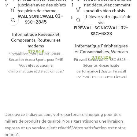
FIREWALL SONICWALL 03-
SSC-2845
FIREWALL SONICWALL 02-
SSC-6823
Informatique Réseaux et
Composants
,
Routeurs et
modems
Informatique Périphériques
372.54
€
et Consommables
,
Webcam
Firewall SonicWall 03‑SSC‑2845 –
2,187.20
€
Sécurité réseau 8 ports pour PME
Firewall SonicWall 02‑SSC‑6823 –
Vous êtes passionné
Sécurité réseau haute
d’informatique et d’électronique ?
performance | Diaytar Firewall
Vous recherchez une solution de
SonicWall 02‑SSC‑6823 Firewall
SonicWall 02‑SSC‑6823 – Le
bouclier ultime
Découvrez fr.diaytar.com, votre partenaire shopping pour des
milliers de produits de qualité. Nous garantissons une livraison
express et un service client réactif. Votre satisfaction est notre
priorité.