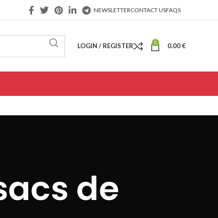
NEWSLETTER
CONTACT US
FAQS
0
LOGIN / REGISTER
0.00
€
 sacs de