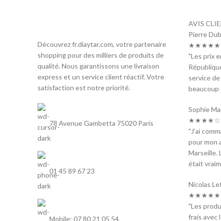
AVIS CLI
Pierre Dub
Découvrez fr.diaytar.com, votre partenaire
★★★★★ 
shopping pour des milliers de produits de
"Les prix 
qualité. Nous garantissons une livraison
République
express et un service client réactif. Votre
service de
satisfaction est notre priorité.
beaucoup d
Sophie Ma
★★★★☆ 
78 Avenue Gambetta 75020 Paris
"J'ai com
pour mon a
Marseille. 
était vraim
01 45 89 67 23
Nicolas Le
★★★★★ 
"Les produ
frais avec 
Mobile: 07 80 21 05 54