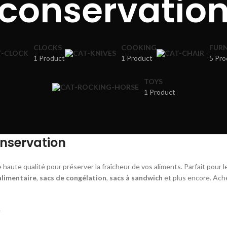
conservatio
CLOCKS
COOKING
FURN
1 Product
1 Product
5 Pro
TOYS
1 Product
onservation
haute qualité pour préserver la fraîcheur de vos aliments. Parfait pour l
alimentaire
,
sacs de congélation
,
sacs à sandwich
et plus encore. Ach
e