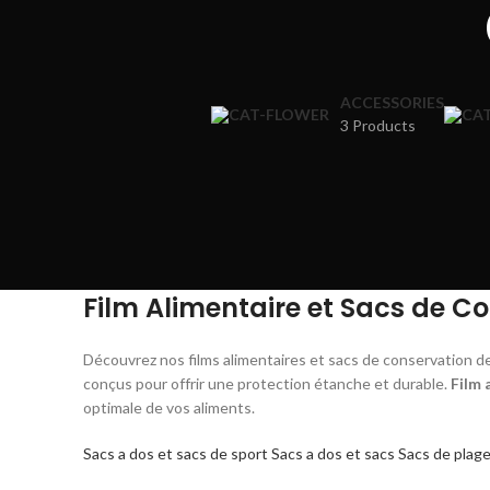
ACCESSORIES
3 Products
Film Alimentaire et Sacs de C
Découvrez nos films alimentaires et sacs de conservation de 
conçus pour offrir une protection étanche et durable.
Film 
optimale de vos aliments.
Sacs a dos et sacs de sport
Sacs a dos et sacs
Sacs de plag