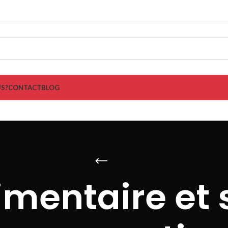
S?
CONTACT
BLOG
imentaire et