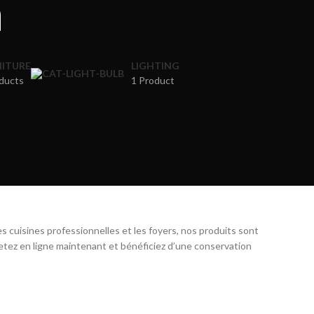
n
ITURE
LIGHTING
ducts
1 Product
es cuisines professionnelles et les foyers, nos produits sont
etez en ligne maintenant et bénéficiez d’une conservation