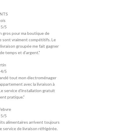
ENTS
ois
5/5
en gros pour ma boutique de
 sont vraiment compétitifs. Le
 livraison groupée me fait gagner
e temps et d'argent."
rtin
4/5
mandé tout mon électroménager
ppartement avec la livraison à
Le service d'installation gratuit
ent pratique."
febvre
5/5
its alimentaires arrivent toujours
le service de livraison réfrigérée.