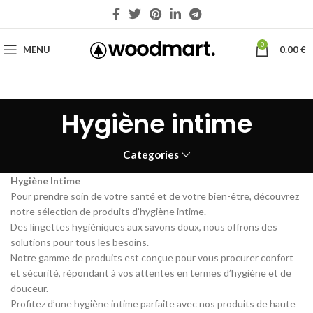
0
MENU
0.00
€
Hygiène intime
Categories
Hygiène Intime
Pour prendre soin de votre santé et de votre bien-être, découvrez
notre sélection de produits d’hygiène intime.
Des lingettes hygiéniques aux savons doux, nous offrons des
solutions pour tous les besoins.
Notre gamme de produits est conçue pour vous procurer confort
et sécurité, répondant à vos attentes en termes d’hygiène et de
douceur.
Profitez d’une hygiène intime parfaite avec nos produits de haute