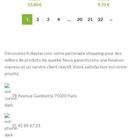
23.80
€
9.31
€
1
2
3
4
…
20
21
22
→
Découvrez fr.diaytar.com, votre partenaire shopping pour des
milliers de produits de qualité. Nous garantissons une livraison
express et un service client réactif. Votre satisfaction est notre
priorité.
78 Avenue Gambetta 75020 Paris
01 45 89 67 23