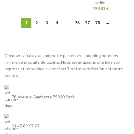
vidéo
190.81
€
1
2
3
4
…
76
77
78
→
Découvrez fr.diaytar.com, votre partenaire shopping pour des
milliers de produits de qualité. Nous garantissons une livraison
express et un service client réactif. Votre satisfaction est notre
priorité.
78 Avenue Gambetta 75020 Paris
01 45 89 67 23