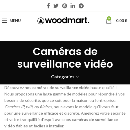
0
MENU
0.00
€
Caméras de
surveillance vidéo
Categories
Découvrez nos
caméras de surveillance vidéo
haute qualité !
Nous proposons une large gamme de modèles pour répondre à vos
besoins de sécurité, que ce soit pour la maison ou l’entreprise.
Caméras IP, wifi, ou filaires
, nous avons le modèle qu’il vous faut
pour une surveillance efficace et discrète. Améliorez votre sécurité
et votre tranquillité d’esprit avec nos
caméras de surveillance
vidéo
fiables et faciles à installer.