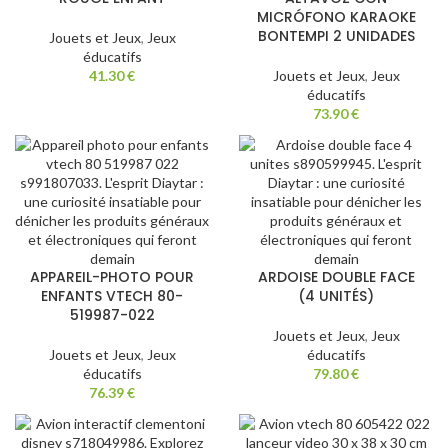
MICRÓFONO KARAOKE
BONTEMPI 2 UNIDADES
Jouets et Jeux
,
Jeux
éducatifs
41.30
€
Jouets et Jeux
,
Jeux
éducatifs
73.90
€
APPAREIL-PHOTO POUR
ARDOISE DOUBLE FACE
ENFANTS VTECH 80-
(4 UNITÉS)
519987-022
Jouets et Jeux
,
Jeux
Jouets et Jeux
,
Jeux
éducatifs
éducatifs
79.80
€
76.39
€