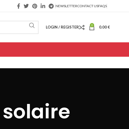
NEWSLETTER
CONTACT US
FAQS
0
LOGIN / REGISTER
0.00
€
 solaire