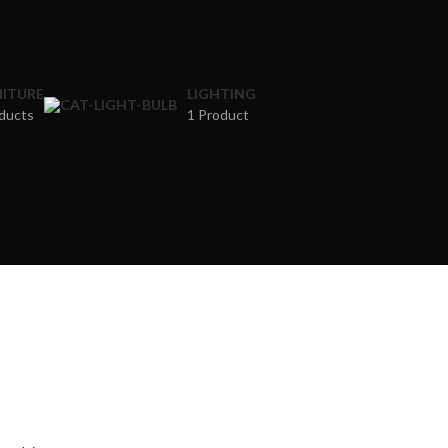
ITURE
LIGHTING
ducts
1 Product