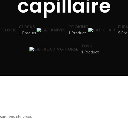
capillaire
CLOCKS
COOKING
FURN
1 Product
1 Product
5 Pro
TOYS
1 Product
.
ssant vos cheveux.