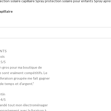
ection solaire capillaire
Spray protection solaire pour enfants
Spray apres
pillaire
ENTS
ois
5/5
en gros pour ma boutique de
 sont vraiment compétitifs. Le
 livraison groupée me fait gagner
e temps et d'argent."
rtin
4/5
mandé tout mon électroménager
ppartement avec la livraison à