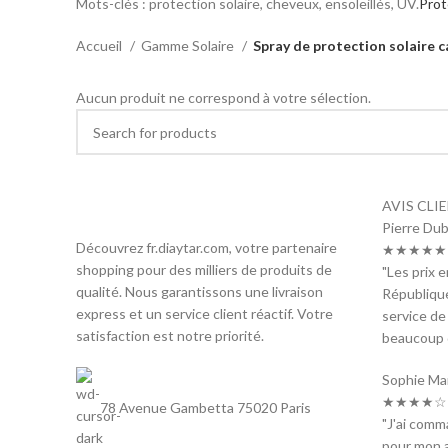
Mots-clés : protection solaire, cheveux, ensoleillés, UV.
Prot
Accueil
Gamme Solaire
Spray de protection solaire ca
Aucun produit ne correspond à votre sélection.
AVIS CLI
Pierre Dub
Découvrez fr.diaytar.com, votre partenaire
★★★★★ 
shopping pour des milliers de produits de
"Les prix 
qualité. Nous garantissons une livraison
République
express et un service client réactif. Votre
service de
satisfaction est notre priorité.
beaucoup d
Sophie Ma
★★★★☆ 
78 Avenue Gambetta 75020 Paris
"J'ai com
pour mon a