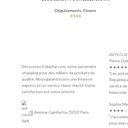
Déguisements
,
Clowns
9.14
€
AVIS CLI
Pierre Dub
Découvrez fr.diaytar.com, votre partenaire
★★★★★ 
shopping pour des milliers de produits de
"Les prix 
qualité. Nous garantissons une livraison
République
express et un service client réactif. Votre
service de
satisfaction est notre priorité.
beaucoup d
Sophie Ma
★★★★☆ 
78 Avenue Gambetta 75020 Paris
"J'ai com
pour mon a