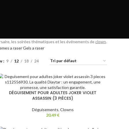
ersaire, les soirées thématiques et les événements de
clown
.
emes a raser
Gels a raser
ow
9
12
18
24
DÉGUISEMENT POUR ADULTES JOKER VIOLET
ASSASSIN (3 PIÈCES)
Déguisements
,
Clowns
20.49
€