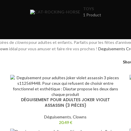
TOYS
1 Product
oires de
clowns
pour adultes et enfants. Parfaits pour les fêtes d’anniv
lown
idéal pour vous amuser et faire rire vos proches !
Deguisements
Cr
Sh
DÉGUISEMENT POUR ADULTES JOKER VIOLET
ASSASSIN (3 PIÈCES)
Déguisements
,
Clowns
20.49
€