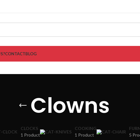
S?
CONTACT
BLOG
Clowns
CLOCKS
COOKING
FURN
1 Product
1 Product
5 Pro