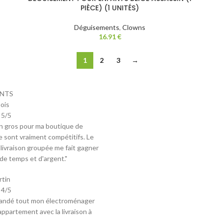
PIÈCE) (1 UNITÉS)
Déguisements
,
Clowns
16.91
€
1
2
3
→
ENTS
ois
5/5
en gros pour ma boutique de
 sont vraiment compétitifs. Le
 livraison groupée me fait gagner
e temps et d'argent."
rtin
4/5
mandé tout mon électroménager
ppartement avec la livraison à