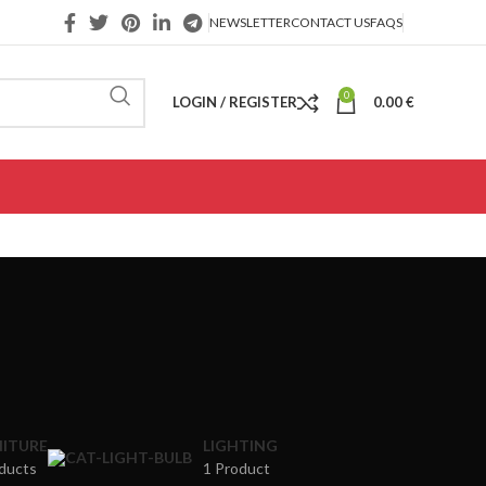
NEWSLETTER
CONTACT US
FAQS
0
LOGIN / REGISTER
0.00
€
ITURE
LIGHTING
ducts
1 Product